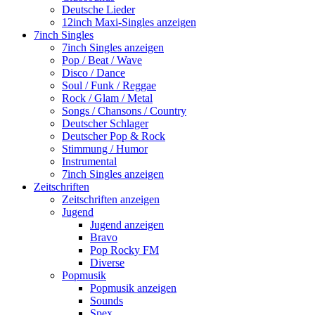
Deutsche Lieder
12inch Maxi-Singles anzeigen
7inch Singles
7inch Singles anzeigen
Pop / Beat / Wave
Disco / Dance
Soul / Funk / Reggae
Rock / Glam / Metal
Songs / Chansons / Country
Deutscher Schlager
Deutscher Pop & Rock
Stimmung / Humor
Instrumental
7inch Singles anzeigen
Zeitschriften
Zeitschriften anzeigen
Jugend
Jugend anzeigen
Bravo
Pop Rocky FM
Diverse
Popmusik
Popmusik anzeigen
Sounds
Spex