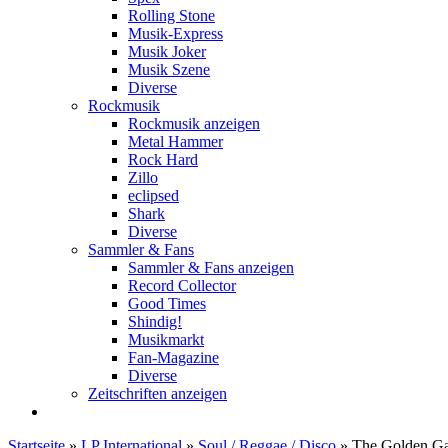
Rolling Stone
Musik-Express
Musik Joker
Musik Szene
Diverse
Rockmusik
Rockmusik anzeigen
Metal Hammer
Rock Hard
Zillo
eclipsed
Shark
Diverse
Sammler & Fans
Sammler & Fans anzeigen
Record Collector
Good Times
Shindig!
Musikmarkt
Fan-Magazine
Diverse
Zeitschriften anzeigen
Startseite
»
LP International
»
Soul / Reggae / Disco
»
The Golden Ga