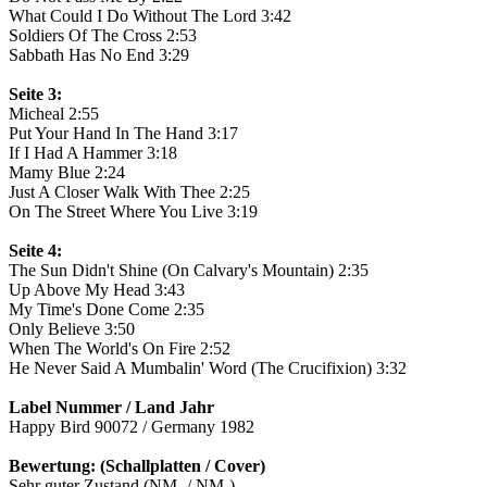
What Could I Do Without The Lord 3:42
Soldiers Of The Cross 2:53
Sabbath Has No End 3:29
Seite 3:
Micheal 2:55
Put Your Hand In The Hand 3:17
If I Had A Hammer 3:18
Mamy Blue 2:24
Just A Closer Walk With Thee 2:25
On The Street Where You Live 3:19
Seite 4:
The Sun Didn't Shine (On Calvary's Mountain) 2:35
Up Above My Head 3:43
My Time's Done Come 2:35
Only Believe 3:50
When The World's On Fire 2:52
He Never Said A Mumbalin' Word (The Crucifixion) 3:32
Label Nummer / Land Jahr
Happy Bird 90072 / Germany 1982
Bewertung: (Schallplatten / Cover)
Sehr guter Zustand (NM- / NM-)