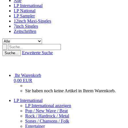
Alle
LP International
LP National
LP Sampler
12inch Maxi-Singles
7inch Singles
Zeitschriften
Erweiterte Suche
Suche...
Ihr Warenkorb
0,00 EUR
Sie haben noch keine Artikel in Ihrem Warenkorb.
LP International
LP International anzeigen
Pop / New Wave / Beat
Rock / Hardrock / Metal
Songs / Chansons / Folk
Entertainer