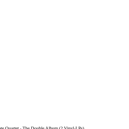
te Quartet - The Double Album (2 Vinyl-LPs)