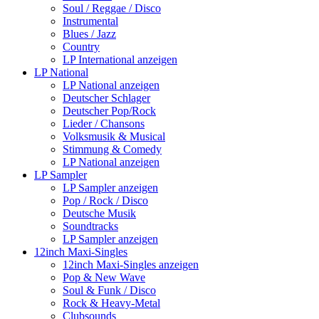
Soul / Reggae / Disco
Instrumental
Blues / Jazz
Country
LP International anzeigen
LP National
LP National anzeigen
Deutscher Schlager
Deutscher Pop/Rock
Lieder / Chansons
Volksmusik & Musical
Stimmung & Comedy
LP National anzeigen
LP Sampler
LP Sampler anzeigen
Pop / Rock / Disco
Deutsche Musik
Soundtracks
LP Sampler anzeigen
12inch Maxi-Singles
12inch Maxi-Singles anzeigen
Pop & New Wave
Soul & Funk / Disco
Rock & Heavy-Metal
Clubsounds