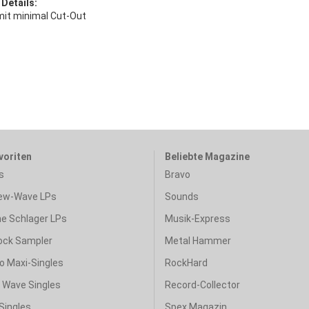
 Details:
mit minimal Cut-Out
voriten
Beliebte Magazine
s
Bravo
ew-Wave LPs
Sounds
e Schlager LPs
Musik-Express
ock Sampler
Metal Hammer
o Maxi-Singles
RockHard
& Wave Singles
Record-Collector
Singles
Spex Magazin