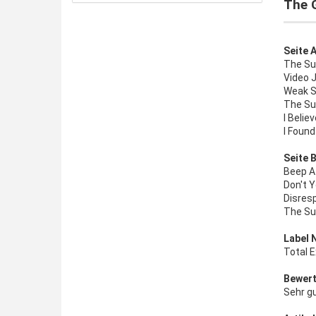
The 
Seite A
The Sun
Video J
Weak S
The Sun
I Belie
I Foun
Seite B
Beep A
Don't 
Disres
The Sun
Label 
Total 
Bewert
Sehr g