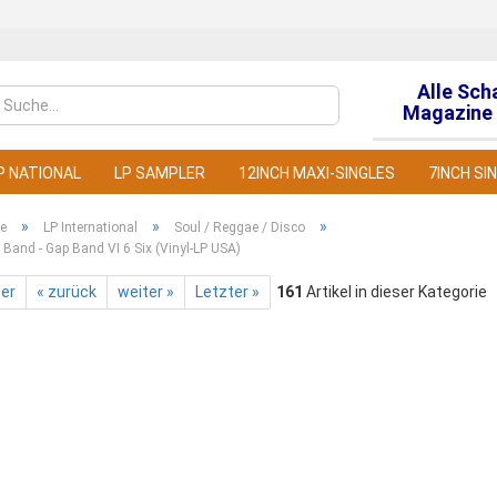
Alle Sch
Sprache auswähl
Magazine 
P NATIONAL
LP SAMPLER
12INCH MAXI-SINGLES
7INCH SI
»
»
»
te
LP International
Soul / Reggae / Disco
Band - Gap Band VI 6 Six (Vinyl-LP USA)
ter
« zurück
weiter »
Letzter »
161
Artikel in dieser Kategorie
Konto
Pass