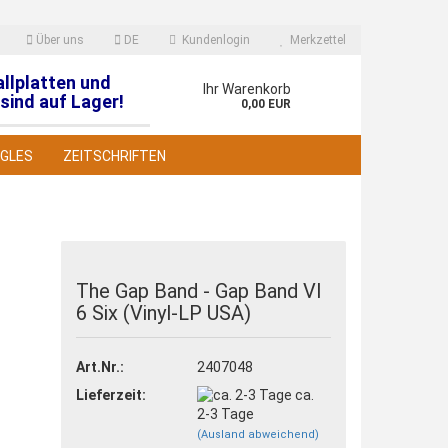
Über uns
DE
Kundenlogin
Merkzettel
allplatten und
en
Ihr Warenkorb
sind auf Lager!
0,00 EUR
NGLES
ZEITSCHRIFTEN
The Gap Band - Gap Band VI
6 Six (Vinyl-LP USA)
 erstellen
wort vergessen?
Art.Nr.:
2407048
Lieferzeit:
ca.
2-3 Tage
(Ausland abweichend)