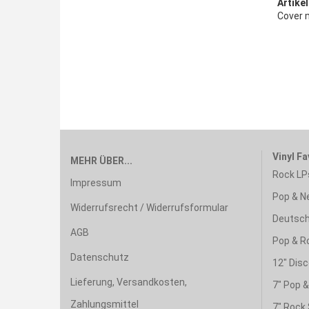
Artikel
Cover 
Vinyl Fa
MEHR ÜBER...
Rock LP
Impressum
Pop & N
Widerrufsrecht / Widerrufsformular
Deutsch
AGB
Pop & R
Datenschutz
12" Disc
Lieferung, Versandkosten,
7" Pop 
Zahlungsmittel
7" Rock 