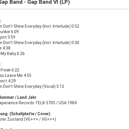
Gap Band - Gap Band VI (LP)
:
 Don't Shine Everyday (Inst. Interlude) 0:52
unkie 6:09
pot 3:59
 Don't Shine Everyday (Inst. Interlude) 0:30
ve 4:38
d My Baby 6:26
:
 Freak 6:22
You Leave Me 4:55
pect 4:29
 Don't Shine Everyday (Vocal) 5:12
Nummer / Land Jahr
Experience Records TEL8-5705 / USA 1984
ung: (Schallplatte / Cover)
uter Zustand (VG+++ / VG+++)