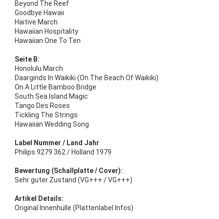
Beyond The Reef
Goodbye Hawaii
Haitive March
Hawaiian Hospitality
Hawaiian One To Ten
Seite B:
Honolulu March
Daarginds In Waikiki (On The Beach Of Waikiki)
On A Little Bamboo Bridge
South Sea Island Magic
Tango Des Roses
Tickling The Strings
Hawaiian Wedding Song
Label Nummer / Land Jahr
Philips 9279 362 / Holland 1979
Bewertung (Schallplatte / Cover):
Sehr guter Zustand (VG+++ / VG+++)
Artikel Details:
Original Innenhülle (Plattenlabel Infos)