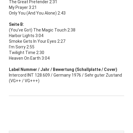
The Great Pretender 2:31
My Prayer 3:21
Only You (And You Alone) 2:43
Seite B:
(You've Got) The Magic Touch 2:38
Harbor Lights 3:04
Smoke Gets In Your Eyes 2:27
I'm Sorry 2:55
Twilight Time 2:30
Heaven On Earth 3:04
Label Nummer / Jahr / Bewertung (Schallplatte / Cover)
Intercord INT 128.609 / Germany 1976 / Sehr guter Zustand
(VG++ / VG+++)