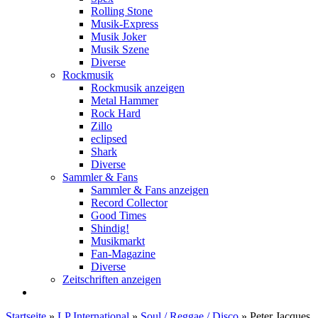
Rolling Stone
Musik-Express
Musik Joker
Musik Szene
Diverse
Rockmusik
Rockmusik anzeigen
Metal Hammer
Rock Hard
Zillo
eclipsed
Shark
Diverse
Sammler & Fans
Sammler & Fans anzeigen
Record Collector
Good Times
Shindig!
Musikmarkt
Fan-Magazine
Diverse
Zeitschriften anzeigen
Startseite
»
LP International
»
Soul / Reggae / Disco
»
Peter Jacques