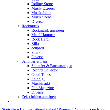
Rolling Stone
Musik-Express
Musik Joker
Musik Szene
Diverse
Rockmusik
Rockmusik anzeigen
Metal Hammer
Rock Hard
Zillo
eclipsed
Shark
Diverse
Sammler & Fans
Sammler & Fans anzeigen
Record Collector
Good Times
Shindig!
Musikmarkt
Fan-Magazine
Diverse
Zeitschriften anzeigen
Startseite
»
LP International
»
Soul / Reggae / Disco
»
Loose Ends -