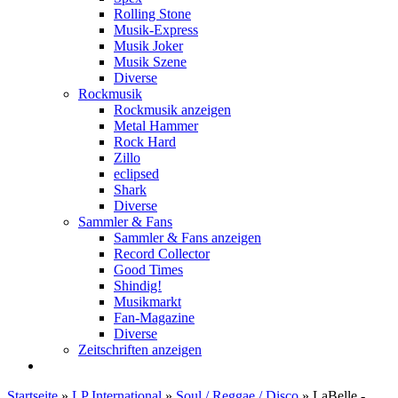
Rolling Stone
Musik-Express
Musik Joker
Musik Szene
Diverse
Rockmusik
Rockmusik anzeigen
Metal Hammer
Rock Hard
Zillo
eclipsed
Shark
Diverse
Sammler & Fans
Sammler & Fans anzeigen
Record Collector
Good Times
Shindig!
Musikmarkt
Fan-Magazine
Diverse
Zeitschriften anzeigen
Startseite
»
LP International
»
Soul / Reggae / Disco
»
LaBelle -