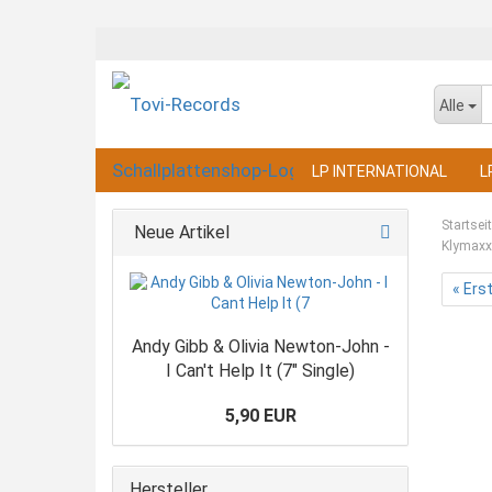
Alle
LP INTERNATIONAL
L
Startsei
Neue Artikel
Klymaxx
« Ers
Andy Gibb & Olivia Newton-John -
I Can't Help It (7" Single)
5,90 EUR
Hersteller