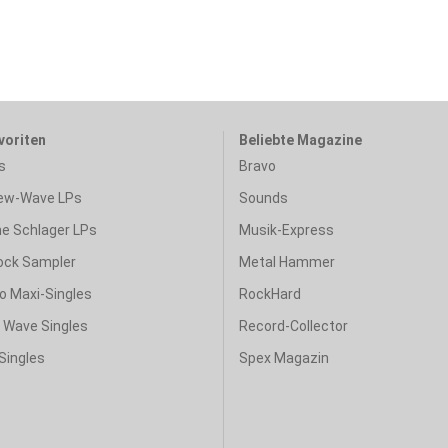
voriten
Beliebte Magazine
s
Bravo
ew-Wave LPs
Sounds
e Schlager LPs
Musik-Express
ock Sampler
Metal Hammer
o Maxi-Singles
RockHard
& Wave Singles
Record-Collector
Singles
Spex Magazin