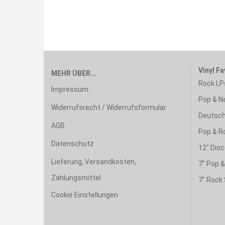
Vinyl Fa
MEHR ÜBER...
Rock LP
Impressum
Pop & N
Widerrufsrecht / Widerrufsformular
Deutsch
AGB
Pop & R
Datenschutz
12" Disc
Lieferung, Versandkosten,
7" Pop 
Zahlungsmittel
7" Rock 
Cookie Einstellungen