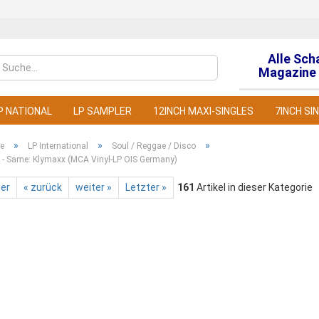
Alle Sch
Sprache auswähl
Magazine 
P NATIONAL
LP SAMPLER
12INCH MAXI-SINGLES
7INCH SI
»
»
»
te
LP International
Soul / Reggae / Disco
 - Same: Klymaxx (MCA Vinyl-LP OIS Germany)
ter
« zurück
weiter »
Letzter »
161
Artikel in dieser Kategorie
Konto
Pass