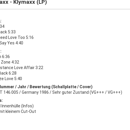
axx - Klymaxx (LP)
:
:34
tack 5:33
Need Love Too 5:16
l Say Yes 4:40
:
n 6:36
 Zone 4:32
stance Love Affair 3:22
ack 6:28
ze Love 5:40
Nummer / Jahr / Bewertung (Schallplatte / Cover)
T 146.005 / Germany 1986 / Sehr guter Zustand (VG+++ / VG+++)
s:
l Innenhülle (Infos)
mit kleinem Cut-Out