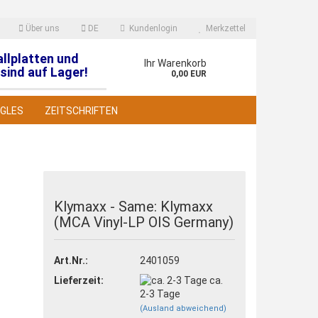
Über uns
DE
Kundenlogin
Merkzettel
allplatten und
en
Ihr Warenkorb
sind auf Lager!
0,00 EUR
NGLES
ZEITSCHRIFTEN
Klymaxx - Same: Klymaxx
(MCA Vinyl-LP OIS Germany)
 erstellen
wort vergessen?
Art.Nr.:
2401059
Lieferzeit:
ca.
2-3 Tage
(Ausland abweichend)