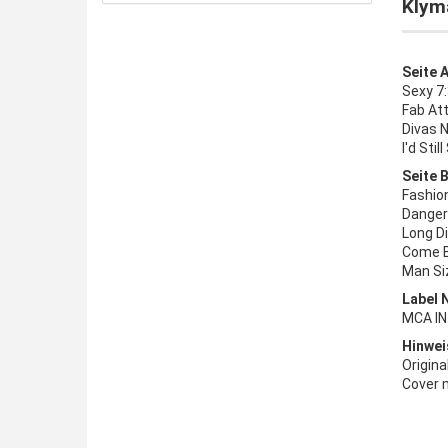
Klym
Seite A
Sexy 7
Fab At
Divas 
I'd Stil
Seite B
Fashio
Danger
Long Di
Come B
Man Si
Label 
MCA IN
Hinwei
Origina
Cover 