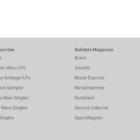
voriten
Beliebte Magazine
s
Bravo
ew-Wave LPs
Sounds
e Schlager LPs
Musik-Express
ock Sampler
Metal Hammer
o Maxi-Singles
RockHard
& Wave Singles
Record-Collector
Singles
Spex Magazin