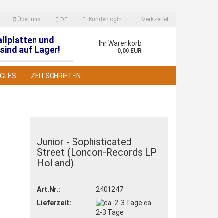
Über uns
DE
Kundenlogin
Merkzettel
allplatten und
en
Ihr Warenkorb
sind auf Lager!
0,00 EUR
NGLES
ZEITSCHRIFTEN
Junior - Sophisticated
Street (London-Records LP
 erstellen
Holland)
wort vergessen?
Art.Nr.:
2401247
Lieferzeit:
ca.
2-3 Tage