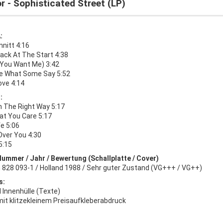
r - Sophisticated Street (LP)
:
nitt 4:16
ack At The Start 4:38
f You Want Me) 3:42
rue What Some Say 5:52
ove 4:14
:
In The Right Way 5:17
at You Care 5:17
fe 5:06
t Over You 4:30
 5:15
Nummer / Jahr / Bewertung (Schallplatte / Cover)
 828 093-1 / Holland 1988 / Sehr guter Zustand (VG+++ / VG++)
s:
l Innenhülle (Texte)
mit klitzekleinem Preisaufkleberabdruck