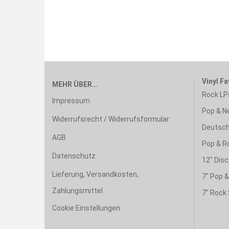
Vinyl Fa
MEHR ÜBER...
Rock LP
Impressum
Pop & N
Widerrufsrecht / Widerrufsformular
Deutsch
AGB
Pop & R
Datenschutz
12" Disc
Lieferung, Versandkosten,
7" Pop 
Zahlungsmittel
7" Rock 
Cookie Einstellungen