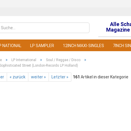
Alle Sch
Sprache auswähl
Magazine 
P NATIONAL
LP SAMPLER
12INCH MAXI-SINGLES
7INCH SI
»
»
»
te
LP International
Soul / Reggae / Disco
 Sophisticated Street (London-Records LP Holland)
ter
« zurück
weiter »
Letzter »
161
Artikel in dieser Kategorie
Konto
Pass