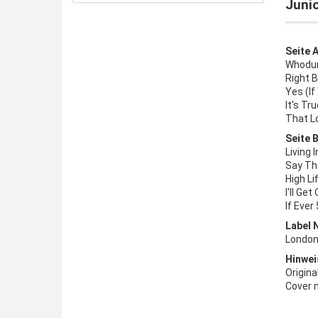
Junio
Seite A
Whodun
Right B
Yes (I
It's T
That L
Seite B
Living 
Say Th
High Li
I'll Ge
If Ever
Label 
London
Hinwei
Origina
Cover 