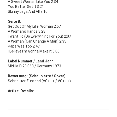
A Sweet Woman Like You 2:34
You Better Get It 3:21
Skinny Legs And All 3:10
Seite B:
Get Out Of My Life, Woman 2:57
A Woman's Hands 3:28
I Want To (Do Everything For You) 2:07
A Woman (Can Change A Man) 2:35
Papa Was Too 2:47
I Believe I'm Gonna Make It 3:00
Label Nummer / Land Jahr
Midi MID 20 063 / Germany 1973
Bewertung: (Schallplatte / Cover)
Sehr guter Zustand (VG+++ / VG+++)
Artikel Details:
--