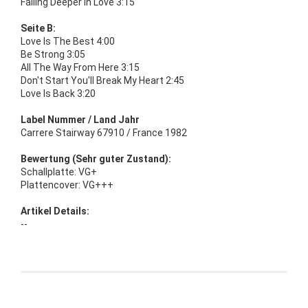
Falling Deeper In Love 3:15
Seite B:
Love Is The Best 4:00
Be Strong 3:05
All The Way From Here 3:15
Don't Start You'll Break My Heart 2:45
Love Is Back 3:20
Label Nummer / Land Jahr
Carrere Stairway 67910 / France 1982
Bewertung (Sehr guter Zustand):
Schallplatte: VG+
Plattencover: VG+++
Artikel Details:
--