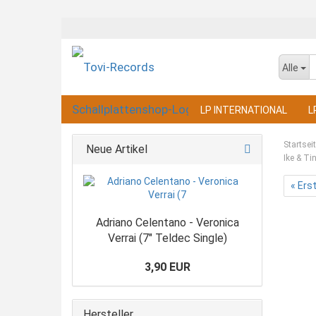
Alle
LP INTERNATIONAL
L
Startsei
Neue Artikel
Ike & Ti
« Ers
Adriano Celentano - Veronica
Verrai (7" Teldec Single)
3,90 EUR
Hersteller