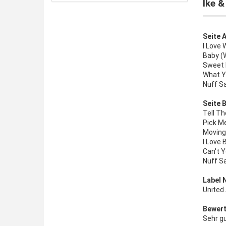
Ike &
Seite A
I Love
Baby (
Sweet 
What Yo
Nuff Sa
Seite B
Tell Th
Pick M
Moving 
I Love 
Can't Y
Nuff Sa
Label 
United
Bewert
Sehr g