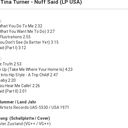
 Tina Turner - Nuff Said (LP USA)
:
 What You Do To Me 2:32
What You Want Me To Do) 3:27
Flustrations 2:55
u Don't See (Is Better Yet) 3:15
id (Part I) 3:12
:
e Truth 2:53
e Up (Take Me Where Your Home Is) 4:23
Into Hip Style - A Trip Child! 2:47
Baby 2:20
ou Hear Me Callin' 2:26
id (Part II) 2:01
Nummer / Land Jahr
 Artists Records UAS-5530 / USA 1971
ung: (Schallplatte / Cover)
uter Zustand (VG++ / VG++)