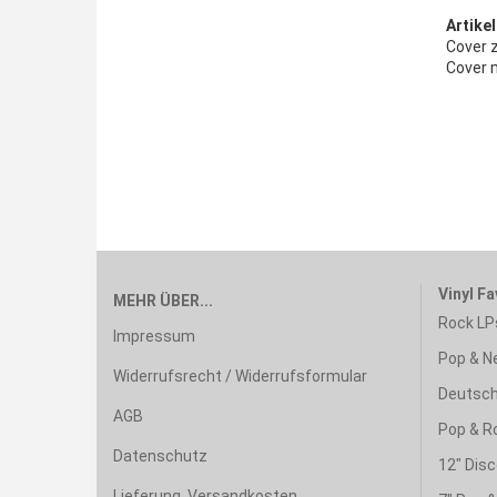
Artikel
Cover 
Cover 
Vinyl Fa
MEHR ÜBER...
Rock LP
Impressum
Pop & N
Widerrufsrecht / Widerrufsformular
Deutsch
AGB
Pop & R
Datenschutz
12" Disc
Lieferung, Versandkosten,