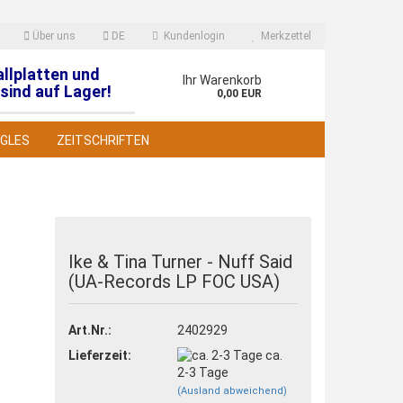
Über uns
DE
Kundenlogin
Merkzettel
allplatten und
en
Ihr Warenkorb
sind auf Lager!
0,00 EUR
NGLES
ZEITSCHRIFTEN
Ike & Tina Turner - Nuff Said
(UA-Records LP FOC USA)
 erstellen
wort vergessen?
Art.Nr.:
2402929
Lieferzeit:
ca.
2-3 Tage
(Ausland abweichend)