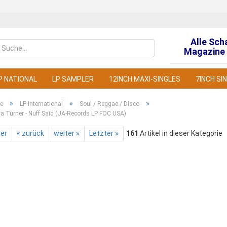
Alle Sch
Sprache auswähl
Magazine 
P NATIONAL
LP SAMPLER
12INCH MAXI-SINGLES
7INCH SI
»
»
»
te
LP International
Soul / Reggae / Disco
na Turner - Nuff Said (UA-Records LP FOC USA)
ter
« zurück
weiter »
Letzter »
161
Artikel in dieser Kategorie
Konto
Pass