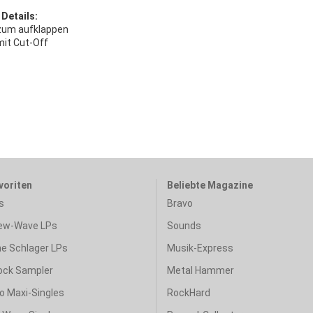
 Details:
zum aufklappen
mit Cut-Off
voriten
Beliebte Magazine
s
Bravo
ew-Wave LPs
Sounds
e Schlager LPs
Musik-Express
ock Sampler
Metal Hammer
o Maxi-Singles
RockHard