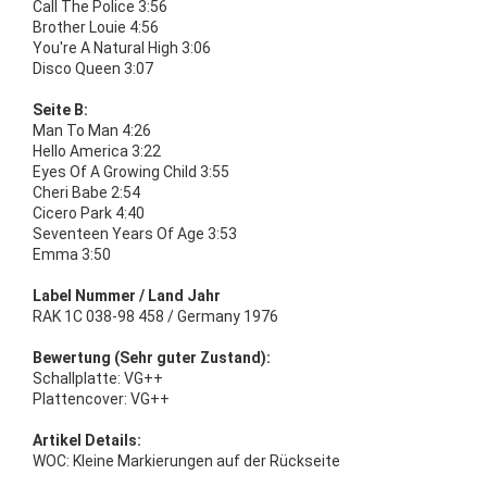
Call The Police 3:56
Brother Louie 4:56
You're A Natural High 3:06
Disco Queen 3:07
Seite B:
Man To Man 4:26
Hello America 3:22
Eyes Of A Growing Child 3:55
Cheri Babe 2:54
Cicero Park 4:40
Seventeen Years Of Age 3:53
Emma 3:50
Label Nummer / Land Jahr
RAK 1C 038-98 458 / Germany 1976
Bewertung (Sehr guter Zustand):
Schallplatte: VG++
Plattencover: VG++
Artikel Details:
WOC: Kleine Markierungen auf der Rückseite