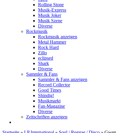
Rolling Stone
Musik-Express
Musik Joker
Musik Szene
Diverse
Rockmusik
Rockmusik anzeigen
Metal Hammer
Rock Hard
Zillo
eclipsed
Shark
Diverse
Sammler & Fans
Sammler & Fans anzeigen
Record Collector
Good Times
Shindig!
Musikmarkt
Fan-Magazine
Diverse
Zeitschriften anzeigen
Startseite
»
LP International
»
Soul / Reggae / Disco
»
Gwen