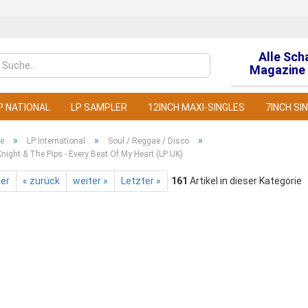
Alle Sch
Sprache auswähl
Magazine 
P NATIONAL
LP SAMPLER
12INCH MAXI-SINGLES
7INCH SI
»
»
»
te
LP International
Soul / Reggae / Disco
night & The Pips - Every Beat Of My Heart (LP UK)
ter
« zurück
weiter »
Letzter »
161
Artikel in dieser Kategorie
Konto
Pass