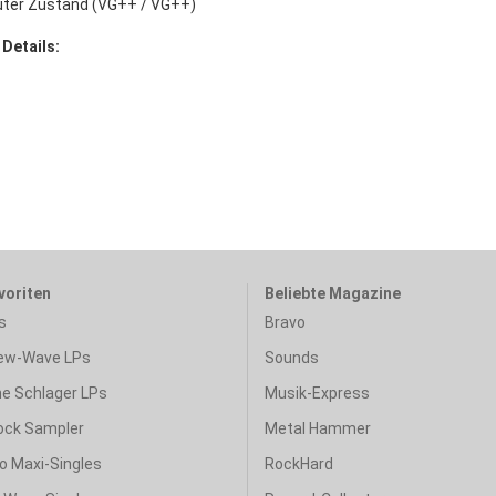
uter Zustand (VG++ / VG++)
 Details:
voriten
Beliebte Magazine
s
Bravo
ew-Wave LPs
Sounds
e Schlager LPs
Musik-Express
ock Sampler
Metal Hammer
o Maxi-Singles
RockHard