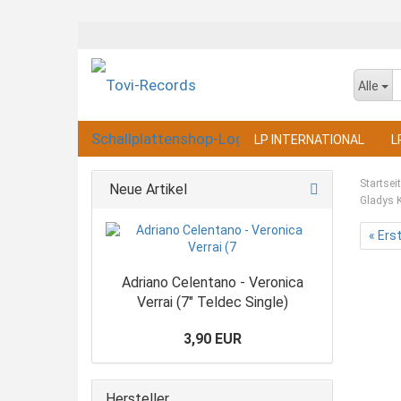
Alle
LP INTERNATIONAL
L
Startsei
Neue Artikel
Gladys K
« Ers
Adriano Celentano - Veronica
Verrai (7" Teldec Single)
3,90 EUR
Hersteller