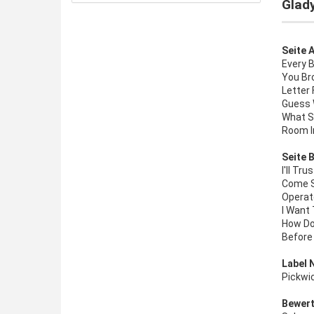
Glady
Seite A
Every 
You Br
Letter 
Guess
What Sh
Room I
Seite B
I'll Tru
Come 
Operat
I Want 
How Do
Before
Label 
Pickwi
Bewert