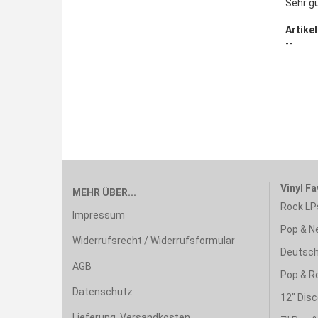
Sehr g
Artikel
--
Vinyl Fa
MEHR ÜBER...
Rock LP
Impressum
Pop & N
Widerrufsrecht / Widerrufsformular
Deutsch
AGB
Pop & R
Datenschutz
12" Disc
Lieferung, Versandkosten,