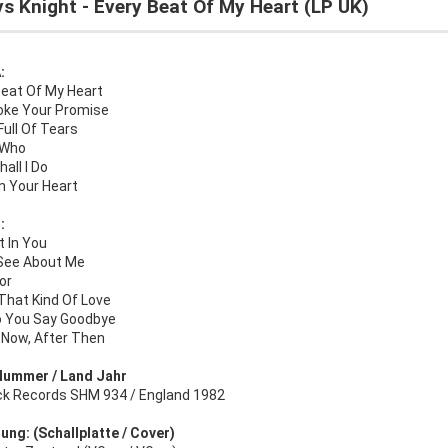
s Knight - Every Beat Of My Heart (LP UK)
:
Beat Of My Heart
oke Your Promise
Full Of Tears
 Who
all I Do
n Your Heart
:
st In You
See About Me
or
That Kind Of Love
 You Say Goodbye
 Now, After Then
Nummer / Land Jahr
ck Records SHM 934 / England 1982
ung: (Schallplatte / Cover)