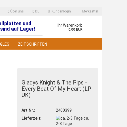
Über uns
DE
Kundenlogin
Merkzettel
allplatten und
en
Ihr Warenkorb
sind auf Lager!
0,00 EUR
NGLES
ZEITSCHRIFTEN
Gladys Knight & The Pips -
Every Beat Of My Heart (LP
 erstellen
UK)
wort vergessen?
Art.Nr.:
2400399
Lieferzeit:
ca.
2-3 Tage