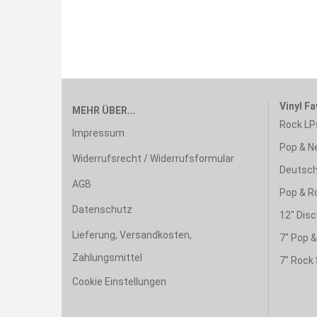
Vinyl Fa
MEHR ÜBER...
Rock LP
Impressum
Pop & N
Widerrufsrecht / Widerrufsformular
Deutsch
AGB
Pop & R
Datenschutz
12" Disc
Lieferung, Versandkosten,
7" Pop 
Zahlungsmittel
7" Rock 
Cookie Einstellungen