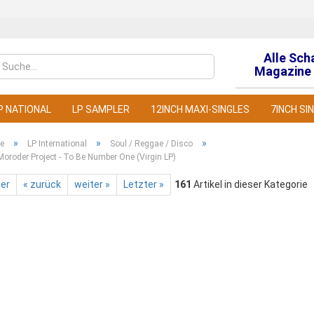
Alle Sch
Sprache auswähl
Magazine 
P NATIONAL
LP SAMPLER
12INCH MAXI-SINGLES
7INCH SI
»
»
»
te
LP International
Soul / Reggae / Disco
Moroder Project - To Be Number One (Virgin LP)
ter
« zurück
weiter »
Letzter »
161
Artikel in dieser Kategorie
Konto
Pass