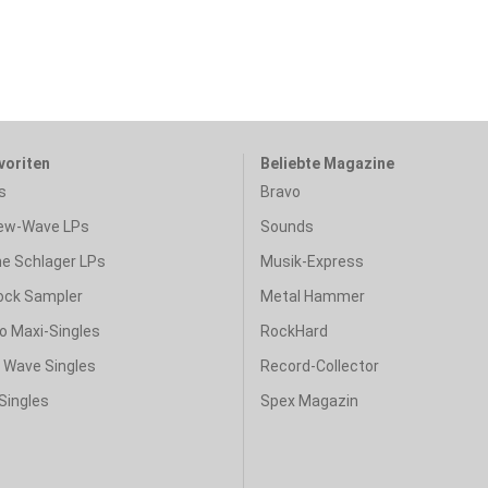
voriten
Beliebte Magazine
s
Bravo
ew-Wave LPs
Sounds
e Schlager LPs
Musik-Express
ock Sampler
Metal Hammer
o Maxi-Singles
RockHard
& Wave Singles
Record-Collector
Singles
Spex Magazin