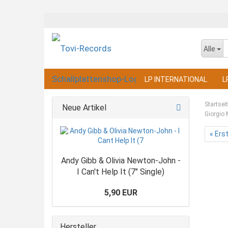
Alle
LP INTERNATIONAL
L
Startsei
Neue Artikel
Giorgio 
« Ers
Andy Gibb & Olivia Newton-John -
I Can't Help It (7" Single)
5,90 EUR
Hersteller