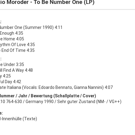
gio Moroder - To Be Number One (LP)
:
Number One (Summer 1990) 4:11
 Enough 4:35
e Home 4:05
ythm Of Love 4:35
e End Of Time 4:35
:
he Under 3:35
ll Find A Way 4:48
y 4:25
ul Day 4:42
ate Italiana (Vocals: Edoardo Bennato, Gianna Nannini) 4:07
Nummer / Jahr / Bewertung (Schallplatte / Cover)
 210 764-630 / Germany 1990 / Sehr guter Zustand (NM- / VG++)
s:
l-Innenhülle (Texte)