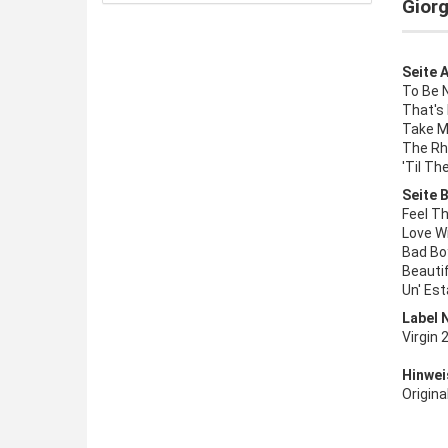
Gior
Seite A
To Be 
That's
Take M
The Rh
'Til Th
Seite B
Feel T
Love Wi
Bad Bo
Beautif
Un' Est
Label 
Virgin
Hinwei
Origina