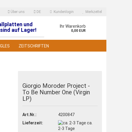
Über uns
DE
Kundenlogin
Merkzettel
allplatten und
en
Ihr Warenkorb
sind auf Lager!
0,00 EUR
NGLES
ZEITSCHRIFTEN
Giorgio Moroder Project -
To Be Number One (Virgin
 erstellen
LP)
wort vergessen?
Art.Nr.:
4200847
Lieferzeit:
ca.
2-3 Tage