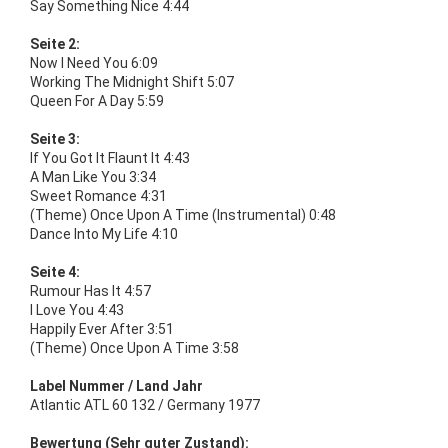
Say Something Nice 4:44
Seite 2:
Now I Need You 6:09
Working The Midnight Shift 5:07
Queen For A Day 5:59
Seite 3:
If You Got It Flaunt It 4:43
A Man Like You 3:34
Sweet Romance 4:31
(Theme) Once Upon A Time (Instrumental) 0:48
Dance Into My Life 4:10
Seite 4:
Rumour Has It 4:57
I Love You 4:43
Happily Ever After 3:51
(Theme) Once Upon A Time 3:58
Label Nummer / Land Jahr
Atlantic ATL 60 132 / Germany 1977
Bewertung (Sehr guter Zustand):