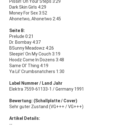
Pissin' On Your Steps 3:29
Dark Skin Girls 4:29
Money For Sex 3:52
Ahonetwo, Ahonetwo 2:45
Seite B:
Prelude 0:21
Dr. Bombay 4:37
BSunny Meadowz 4:26
Sleepin' On My Couch 3:19
Hoodz Come In Dozens 3:48
Same Ol' Thing 4:19
Ya Lil' Crumbsnatchers 1:30
Label Nummer / Land Jahr
Elektra 7559-61133-1 / Germany 1991
Bewertung: (Schallplatte / Cover)
Sehr guter Zustand (VG+++ / VG+++)
Artikel Details:
--