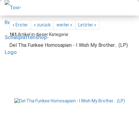
« Erster
« zurück
weiter »
Letzter »
161
Artikel in dieser Kategorie
Del Tha Funkee Homosapien - I Wish My Brother... (LP)