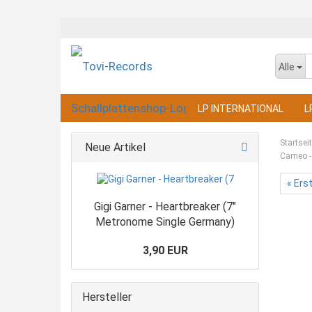
Alle
LP INTERNATIONAL
L
Startsei
Neue Artikel
Cameo -
« Ers
Gigi Garner - Heartbreaker (7"
Metronome Single Germany)
3,90 EUR
Hersteller