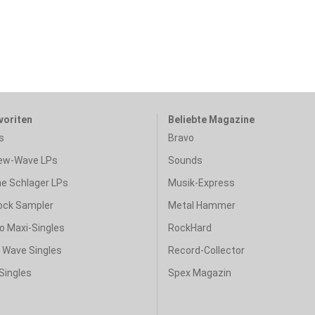
voriten
Beliebte Magazine
s
Bravo
ew-Wave LPs
Sounds
e Schlager LPs
Musik-Express
ock Sampler
Metal Hammer
o Maxi-Singles
RockHard
& Wave Singles
Record-Collector
Singles
Spex Magazin