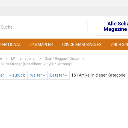
Alle Sch
Sprache auswähl
Magazine 
P NATIONAL
LP SAMPLER
12INCH MAXI-SINGLES
7INCH SI
»
»
»
te
LP International
Soul / Reggae / Disco
 She's Strange (Casablanca Vinyl-LP Germany)
ter
« zurück
weiter »
Letzter »
161
Artikel in dieser Kategorie
Konto
Pass