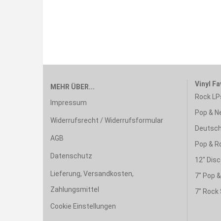
Vinyl Fa
MEHR ÜBER...
Rock LP
Impressum
Pop & N
Widerrufsrecht / Widerrufsformular
Deutsch
AGB
Pop & R
Datenschutz
12" Disc
Lieferung, Versandkosten,
7" Pop 
Zahlungsmittel
7" Rock 
Cookie Einstellungen