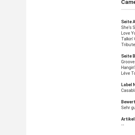
Came
Seite A
She's 
Love Y
Talkin'
Tribut
Seite B
Groove
Hangin
Léve To
Label 
Casabl
Bewert
Sehr g
Artikel
--