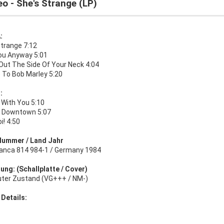
o - She's Strange (LP)
:
Strange 7:12
ou Anyway 5:01
 Out The Side Of Your Neck 4:04
e To Bob Marley 5:20
:
 With You 5:10
' Downtown 5:07
i! 4:50
Nummer / Land Jahr
anca 814 984-1 / Germany 1984
ung: (Schallplatte / Cover)
uter Zustand (VG+++ / NM-)
 Details: