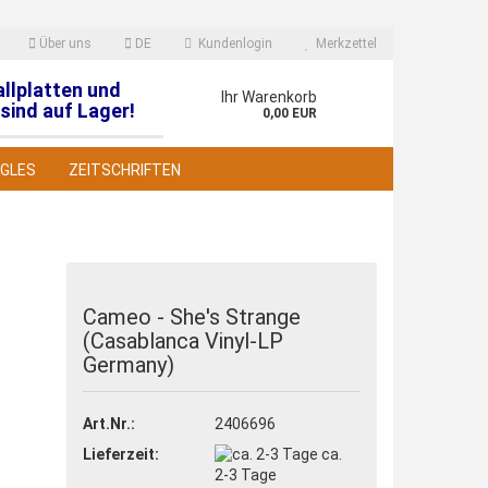
Über uns
DE
Kundenlogin
Merkzettel
allplatten und
en
Ihr Warenkorb
sind auf Lager!
0,00 EUR
NGLES
ZEITSCHRIFTEN
Cameo - She's Strange
(Casablanca Vinyl-LP
 erstellen
Germany)
wort vergessen?
Art.Nr.:
2406696
Lieferzeit:
ca.
2-3 Tage