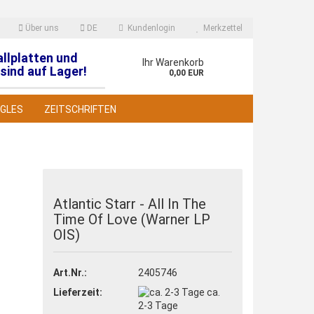
Über uns
DE
Kundenlogin
Merkzettel
allplatten und
en
Ihr Warenkorb
sind auf Lager!
0,00 EUR
NGLES
ZEITSCHRIFTEN
Atlantic Starr - All In The
Time Of Love (Warner LP
 erstellen
OIS)
wort vergessen?
Art.Nr.:
2405746
Lieferzeit:
ca.
2-3 Tage