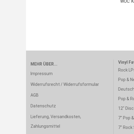
WOC: K
Vinyl Fa
MEHR ÜBER...
Rock LP
Impressum
Pop & N
Widerrufsrecht / Widerrufsformular
Deutsch
AGB
Pop & R
Datenschutz
12" Disc
Lieferung, Versandkosten,
7" Pop 
Zahlungsmittel
7" Rock 