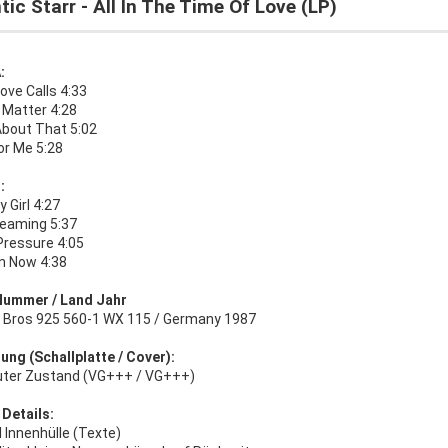
tic Starr - All In The Time Of Love (LP)
:
ove Calls 4:33
 Matter 4:28
About That 5:02
or Me 5:28
:
 Girl 4:27
reaming 5:37
Pressure 4:05
n Now 4:38
Nummer / Land Jahr
 Bros 925 560-1 WX 115 / Germany 1987
ung (Schallplatte / Cover):
uter Zustand (VG+++ / VG+++)
 Details:
l Innenhülle (Texte)