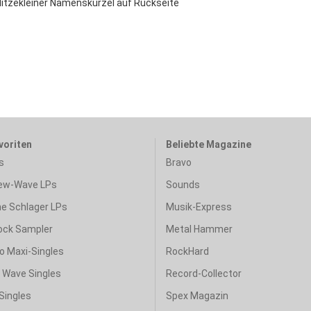
litzekleiner Namenskürzel auf Rückseite
voriten
Beliebte Magazine
s
Bravo
ew-Wave LPs
Sounds
e Schlager LPs
Musik-Express
ock Sampler
Metal Hammer
o Maxi-Singles
RockHard
& Wave Singles
Record-Collector
Singles
Spex Magazin