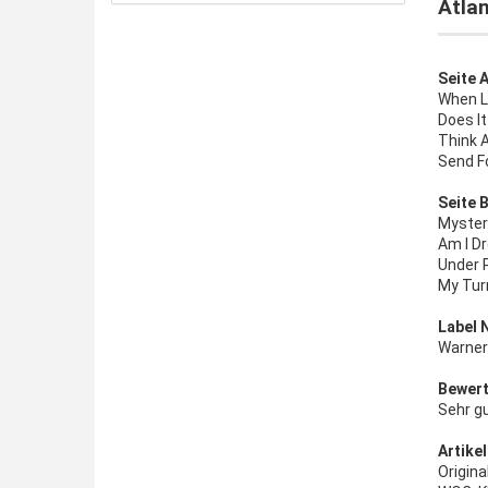
Atlan
Seite A
When L
Does It
Think 
Send F
Seite B
Mystery
Am I D
Under 
My Tur
Label 
Warner
Bewert
Sehr g
Artikel
Origina