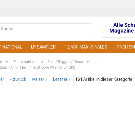
Alle Sch
Sprache auswähl
Magazine 
P NATIONAL
LP SAMPLER
12INCH MAXI-SINGLES
7INCH SI
»
»
»
te
LP International
Soul / Reggae / Disco
 Starr - All In The Time Of Love (Warner LP OIS)
ter
« zurück
weiter »
Letzter »
161
Artikel in dieser Kategorie
Konto
Pass