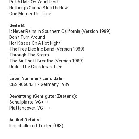
Put A Hold On Your Heart
Nothing's Gonna Stop Us Now
One Moment In Time
Seite B:
It Never Rains In Southern California (Version 1989)
Don't Turn Around
Hot Kisses On A Hot Night
The Free Electric Band (Version 1989)
Through The Storm
The Air That I Breathe (Version 1989)
Under The Christmas Tree
Label Nummer / Land Jahr
CBS 466043 1 / Germany 1989
Bewertung (Sehr guter Zustand):
Schallplatte: VG+++
Plattencover: VG+++
Artikel Details:
Innenhülle mit Texten (OIS)